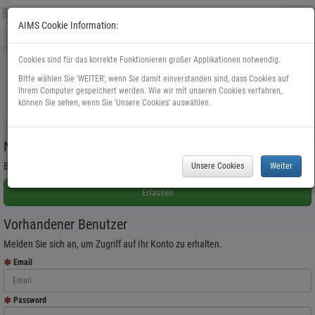
Toggl
AIMS Cookie Information:
navig
Cookies sind für das korrekte Funktionieren großer Applikationen notwendig.
Anmeldung
Bitte wählen Sie 'WEITER', wenn Sie damit einverstanden sind, dass Cookies auf
Ihrem Computer gespeichert werden. Wie wir mit unseren Cookies verfahren,
Bitte anmelden oder neu registrieren.
können Sie sehen, wenn Sie 'Unsere Cookies' auswählen.
Neuer Benutzer
Bitte registrieren Sie sich bei uns, um Ihr Konto zu erstellen.
Vorhandener Benutzer
Melden Sie sich an, um Zugriff auf Ihr Konto zu erhalten.
Email
Password