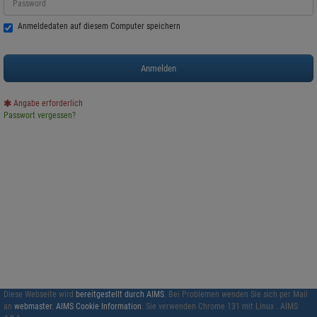
Anmeldedaten auf diesem Computer speichern
Angabe erforderlich
Passwort vergessen?
Diese Webseite wird
bereitgestellt durch AIMS
. Bei Problemen wenden Sie sich per Mail
an
webmaster
.
AIMS Cookie Information
. Sie verwenden
Chrome 131 mit
Linux
. AIMS